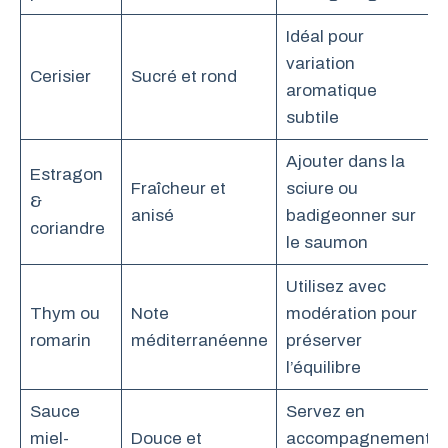
Idéal pour
variation
Cerisier
Sucré et rond
aromatique
subtile
Ajouter dans la
Estragon
Fraîcheur et
sciure ou
&
anisé
badigeonner sur
coriandre
le saumon
Utilisez avec
Thym ou
Note
modération pour
romarin
méditerranéenne
préserver
l’équilibre
Sauce
Servez en
miel-
Douce et
accompagnement