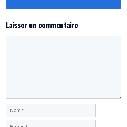
Laisser un commentaire
Commentaire
Nom
E-