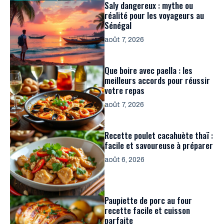
Saly dangereux : mythe ou
réalité pour les voyageurs au
Sénégal
août 7, 2026
Que boire avec paella : les
meilleurs accords pour réussir
votre repas
août 7, 2026
Recette poulet cacahuète thaï :
facile et savoureuse à préparer
août 6, 2026
Paupiette de porc au four
recette facile et cuisson
parfaite