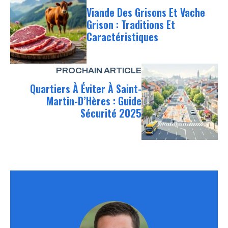
Viande Des Grisons Et Vache
Grison : Traditions Et
Caractéristiques
PROCHAIN ARTICLE
Quartiers À Éviter À Saint-
Martin-D’Hères : Guide
Sécurité 2025