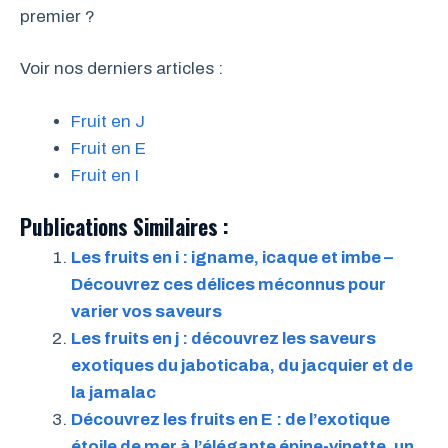
premier ?
Voir nos derniers articles :
Fruit en J
Fruit en E
Fruit en I
Publications Similaires :
Les fruits en i : igname, icaque et imbe –
Découvrez ces délices méconnus pour
varier vos saveurs
Les fruits en j : découvrez les saveurs
exotiques du jaboticaba, du jacquier et de
la jamalac
Découvrez les fruits en E : de l’exotique
étoile de mer à l’élégante épine-vinette, un