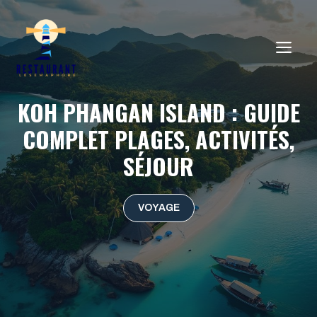
Aller
au
ME
contenu
KOH PHANGAN ISLAND : GUIDE
COMPLET PLAGES, ACTIVITÉS,
SÉJOUR
VOYAGE