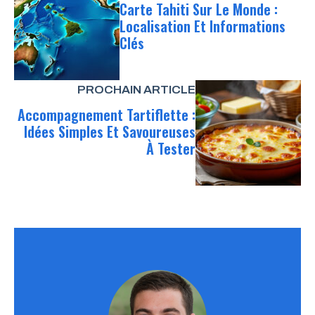
Carte Tahiti Sur Le Monde :
Localisation Et Informations
Clés
PROCHAIN ARTICLE
Accompagnement Tartiflette :
Idées Simples Et Savoureuses
À Tester