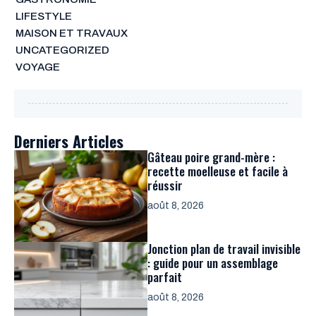
LIFESTYLE
MAISON ET TRAVAUX
UNCATEGORIZED
VOYAGE
Derniers Articles
Gâteau poire grand-mère :
recette moelleuse et facile à
réussir
août 8, 2026
Jonction plan de travail invisible
: guide pour un assemblage
parfait
août 8, 2026