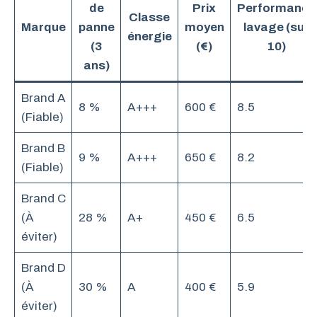
de
Prix
Performance
Classe
Marque
panne
moyen
lavage (sur
énergie
(3
(€)
10)
ans)
Brand A
8 %
A+++
600 €
8.5
(Fiable)
Brand B
9 %
A+++
650 €
8.2
(Fiable)
Brand C
(À
28 %
A+
450 €
6.5
éviter)
Brand D
(À
30 %
A
400 €
5.9
éviter)