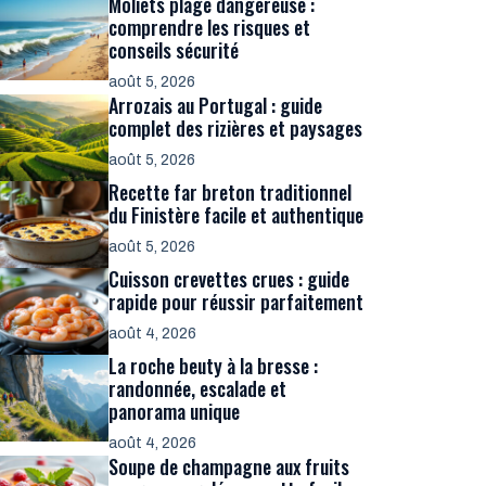
Moliets plage dangereuse :
comprendre les risques et
conseils sécurité
août 5, 2026
Arrozais au Portugal : guide
complet des rizières et paysages
août 5, 2026
Recette far breton traditionnel
du Finistère facile et authentique
août 5, 2026
Cuisson crevettes crues : guide
rapide pour réussir parfaitement
août 4, 2026
La roche beuty à la bresse :
randonnée, escalade et
panorama unique
août 4, 2026
Soupe de champagne aux fruits