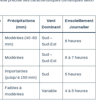
èse précise des caractéristiques climatiques selon
e
Précipitations
Vent
Ensoleillement
(mm)
Dominant
Journalier
Modérées (40-60
Sud –
6 heures
mm)
Sud-Est
Sud –
Modérées
6 à 7 heures
Sud-Est
Importantes
Sud
5 heures
(jusqu’à 150 mm)
Faibles à
Variable
4 à 5 heures
modérées