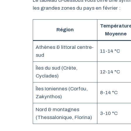
Le tableau ci-dessous vous offre une synth
les grandes zones du pays en février :
Températur
Région
Moyenne
Athènes & littoral centre-
11-14 °C
sud
Îles du sud (Crète,
12-14 °C
Cyclades)
Îles Ioniennes (Corfou,
8-14 °C
Zakynthos)
Nord & montagnes
3-10 °C
(Thessalonique, Florina)