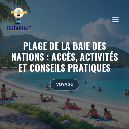
Aller
au
ME
contenu
PLAGE DE LA BAIE DES
NATIONS : ACCÈS, ACTIVITÉS
ET CONSEILS PRATIQUES
VOYAGE