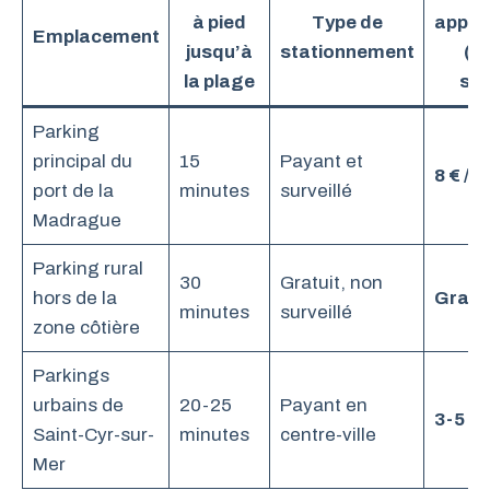
à pied
Type de
appro
Emplacement
jusqu’à
stationnement
(h
la plage
sai
Parking
principal du
15
Payant et
8 € / j
port de la
minutes
surveillé
Madrague
Parking rural
30
Gratuit, non
hors de la
Gratui
minutes
surveillé
zone côtière
Parkings
urbains de
20-25
Payant en
3-5 € 
Saint-Cyr-sur-
minutes
centre-ville
Mer