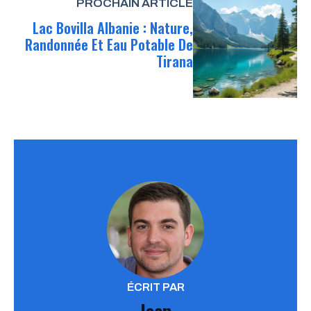
PROCHAIN ARTICLE
Lac Bovilla Albanie : Nature,
Randonnée Et Eau Potable De
Tirana
ÉCRIT PAR
Jean