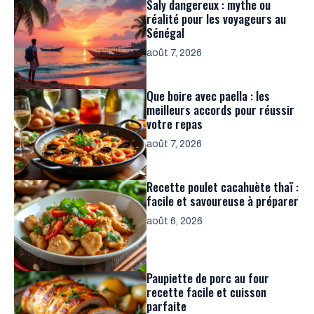
Saly dangereux : mythe ou
réalité pour les voyageurs au
Sénégal
août 7, 2026
Que boire avec paella : les
meilleurs accords pour réussir
votre repas
août 7, 2026
Recette poulet cacahuète thaï :
facile et savoureuse à préparer
août 6, 2026
Paupiette de porc au four
recette facile et cuisson
parfaite