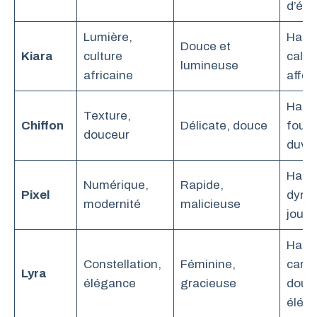
d’éne
Lumière,
Hams
Douce et
Kiara
culture
calm
lumineuse
africaine
affec
Hams
Texture,
Chiffon
Délicate, douce
fourr
douceur
duve
Hams
Numérique,
Rapide,
Pixel
dyna
modernité
malicieuse
joue
Hams
Constellation,
Féminine,
carac
Lyra
élégance
gracieuse
doux 
élég