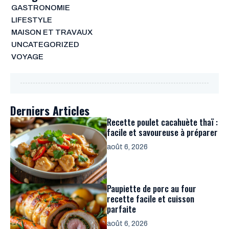
GASTRONOMIE
LIFESTYLE
MAISON ET TRAVAUX
UNCATEGORIZED
VOYAGE
Derniers Articles
Recette poulet cacahuète thaï :
facile et savoureuse à préparer
août 6, 2026
Paupiette de porc au four
recette facile et cuisson
parfaite
août 6, 2026