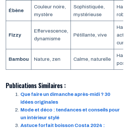
Couleur noire,
Sophistiquée,
Hams
Ébène
mystère
mystérieuse
robe 
Hams
Effervescence,
Fizzy
Pétillante, vive
activ
dynamisme
curie
Hams
Bambou
Nature, zen
Calme, naturelle
posé
Publications Similaires :
Que faire un dimanche après-midi ? 30
idées originales
Mode et déco : tendances et conseils pour
un intérieur stylé
Astuce forfait boisson Costa 2024 :