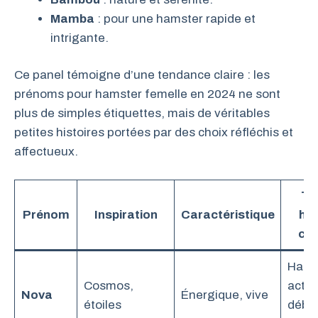
Mamba
: pour une hamster rapide et
intrigante.
Ce panel témoigne d’une tendance claire : les
prénoms pour hamster femelle en 2024 ne sont
plus de simples étiquettes, mais de véritables
petites histoires portées par des choix réfléchis et
affectueux.
Ty
Prénom
Inspiration
Caractéristique
ha
con
Hams
Cosmos,
actifs
Nova
Énergique, vive
étoiles
débo