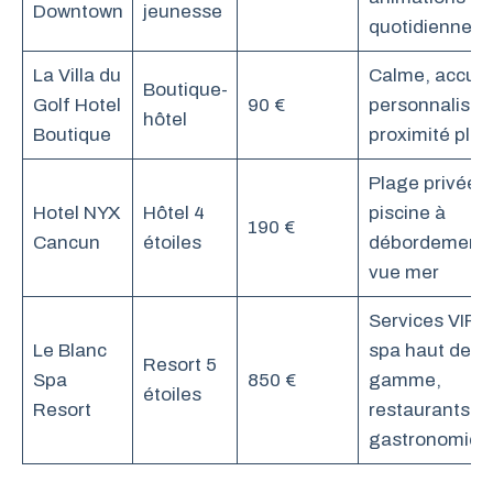
Downtown
jeunesse
quotidiennes
La Villa du
Calme, accuei
Boutique-
Golf Hotel
90 €
personnalisé,
hôtel
Boutique
proximité pla
Plage privée,
Hotel NYX
Hôtel 4
piscine à
190 €
Cancun
étoiles
débordement,
vue mer
Services VIP,
Le Blanc
spa haut de
Resort 5
Spa
850 €
gamme,
étoiles
Resort
restaurants
gastronomiqu