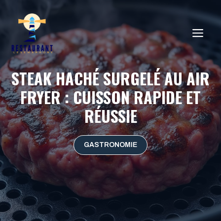
Aller
au
ME
contenu
STEAK HACHÉ SURGELÉ AU AIR
FRYER : CUISSON RAPIDE ET
RÉUSSIE
GASTRONOMIE