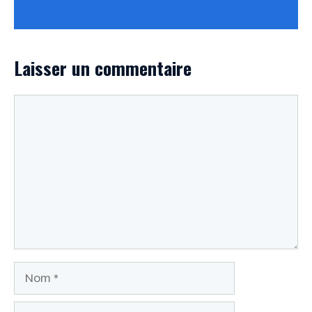
Laisser un commentaire
Commentaire
Nom
E-