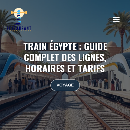
Aller
au
ME
contenu
TRAIN ÉGYPTE : GUIDE
COMPLET DES LIGNES,
HORAIRES ET TARIFS
VOYAGE