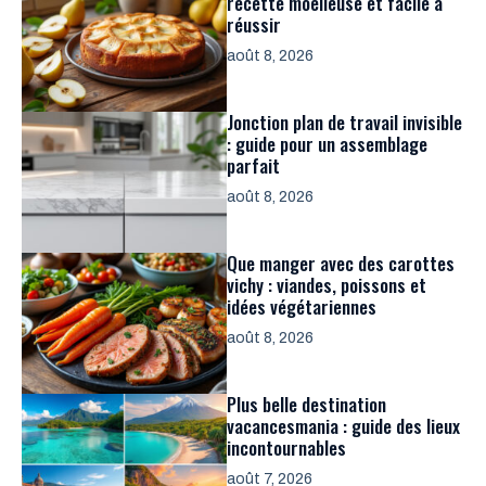
recette moelleuse et facile à
réussir
août 8, 2026
Jonction plan de travail invisible
: guide pour un assemblage
parfait
août 8, 2026
Que manger avec des carottes
vichy : viandes, poissons et
idées végétariennes
août 8, 2026
Plus belle destination
vacancesmania : guide des lieux
incontournables
août 7, 2026