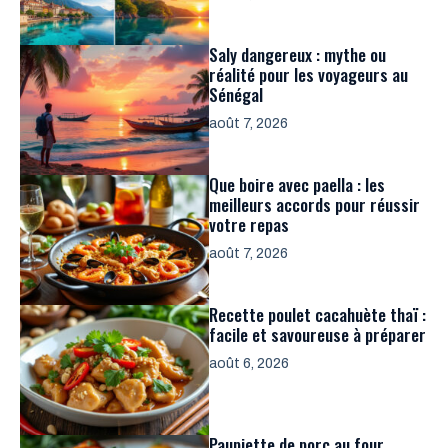
Saly dangereux : mythe ou
réalité pour les voyageurs au
Sénégal
août 7, 2026
Que boire avec paella : les
meilleurs accords pour réussir
votre repas
août 7, 2026
Recette poulet cacahuète thaï :
facile et savoureuse à préparer
août 6, 2026
Paupiette de porc au four