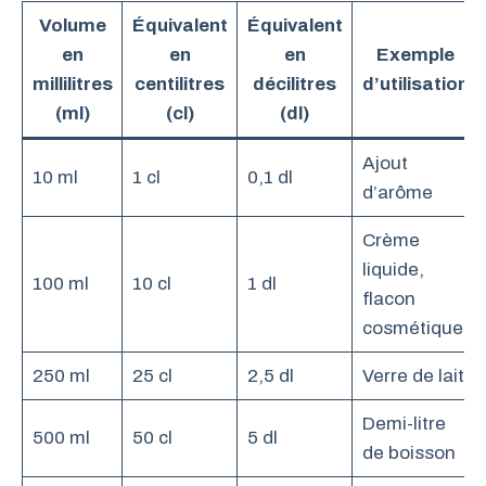
Volume
Équivalent
Équivalent
en
en
en
Exemple
millilitres
centilitres
décilitres
d’utilisation
(ml)
(cl)
(dl)
Ajout
10 ml
1 cl
0,1 dl
d’arôme
Crème
liquide,
100 ml
10 cl
1 dl
flacon
cosmétique
250 ml
25 cl
2,5 dl
Verre de lait
Demi-litre
500 ml
50 cl
5 dl
de boisson