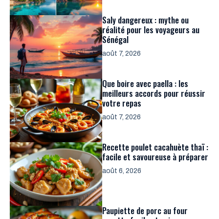
Saly dangereux : mythe ou
réalité pour les voyageurs au
Sénégal
août 7, 2026
Que boire avec paella : les
meilleurs accords pour réussir
votre repas
août 7, 2026
Recette poulet cacahuète thaï :
facile et savoureuse à préparer
août 6, 2026
Paupiette de porc au four