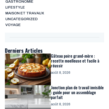
GASTRONOMIE
LIFESTYLE
MAISON ET TRAVAUX
UNCATEGORIZED
VOYAGE
Derniers Articles
Gâteau poire grand-mère :
recette moelleuse et facile à
réussir
août 8, 2026
Jonction plan de travail invisible
: guide pour un assemblage
parfait
août 8, 2026