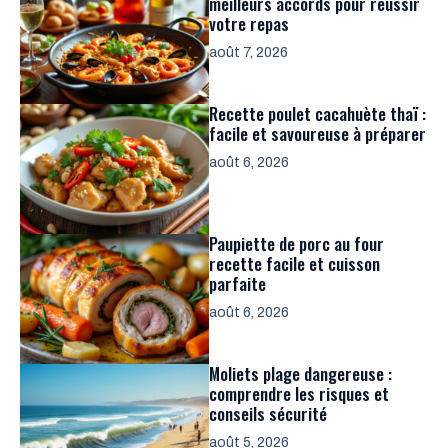
meilleurs accords pour réussir
votre repas
août 7, 2026
Recette poulet cacahuète thaï :
facile et savoureuse à préparer
août 6, 2026
Paupiette de porc au four
recette facile et cuisson
parfaite
août 6, 2026
Moliets plage dangereuse :
comprendre les risques et
conseils sécurité
août 5, 2026