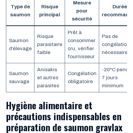
Mesure
Type de
Risque
Durée
pour
saumon
principal
recommand
sécurité
Prêt à
Risque
Pas de
Saumon
consommer
parasitaire
congélation
d’élevage
cru, vérifier
faible
nécessaire
fournisseur
Anisakis
-20°C penda
Saumon
Congélation
et autres
7 jours
sauvage
obligatoire
parasites
minimum
Hygiène alimentaire et
précautions indispensables en
préparation de saumon gravlax