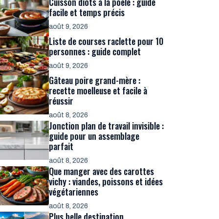
Cuisson diots à la poêle : guide
facile et temps précis
août 9, 2026
Liste de courses raclette pour 10
personnes : guide complet
août 9, 2026
Gâteau poire grand-mère :
recette moelleuse et facile à
réussir
août 8, 2026
Jonction plan de travail invisible :
guide pour un assemblage
parfait
août 8, 2026
Que manger avec des carottes
vichy : viandes, poissons et idées
végétariennes
août 8, 2026
Plus belle destination