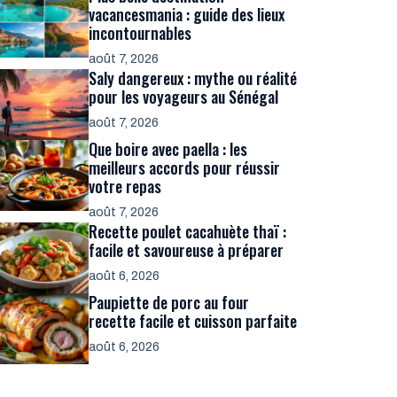
vacancesmania : guide des lieux
incontournables
août 7, 2026
Saly dangereux : mythe ou réalité
pour les voyageurs au Sénégal
août 7, 2026
Que boire avec paella : les
meilleurs accords pour réussir
votre repas
août 7, 2026
Recette poulet cacahuète thaï :
facile et savoureuse à préparer
août 6, 2026
Paupiette de porc au four
recette facile et cuisson parfaite
août 6, 2026