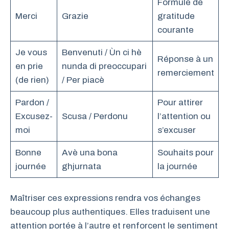
Formule de
Merci
Grazie
gratitude
courante
Je vous
Benvenuti / Ùn ci hè
Réponse à un
en prie
nunda di preoccupari
remerciement
(de rien)
/ Per piacè
Pardon /
Pour attirer
Excusez-
Scusa / Perdonu
l’attention ou
moi
s’excuser
Bonne
Avè una bona
Souhaits pour
journée
ghjurnata
la journée
Maîtriser ces expressions rendra vos échanges
beaucoup plus authentiques. Elles traduisent une
attention portée à l’autre et renforcent le sentiment