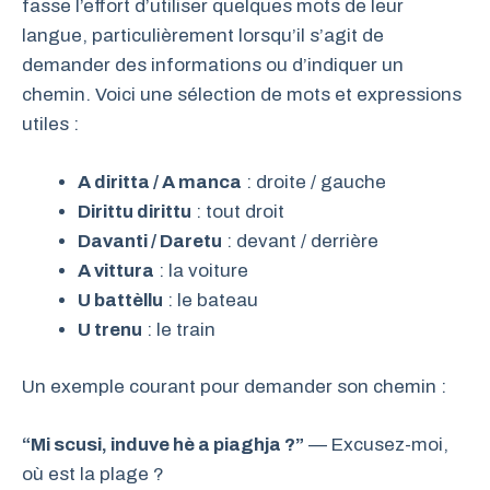
fasse l’effort d’utiliser quelques mots de leur
langue, particulièrement lorsqu’il s’agit de
demander des informations ou d’indiquer un
chemin. Voici une sélection de mots et expressions
utiles :
A diritta / A manca
: droite / gauche
Dirittu dirittu
: tout droit
Davanti / Daretu
: devant / derrière
A vittura
: la voiture
U battèllu
: le bateau
U trenu
: le train
Un exemple courant pour demander son chemin :
“Mi scusi, induve hè a piaghja ?”
— Excusez-moi,
où est la plage ?