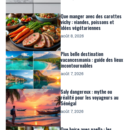
Que manger avec des carottes
vichy : viandes, poissons et
idées végétariennes
août 8, 2026
Plus belle destination
vacancesmania : guide des lieux
incontournables
août 7, 2026
Saly dangereux : mythe ou
réalité pour les voyageurs au
Sénégal
août 7, 2026
Que boire avec paella : les