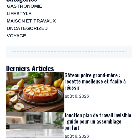
GASTRONOMIE
LIFESTYLE
MAISON ET TRAVAUX
UNCATEGORIZED
VOYAGE
Derniers Articles
Gâteau poire grand-mère :
recette moelleuse et facile à
réussir
août 8, 2026
Jonction plan de travail invisible
: guide pour un assemblage
parfait
août 8, 2026