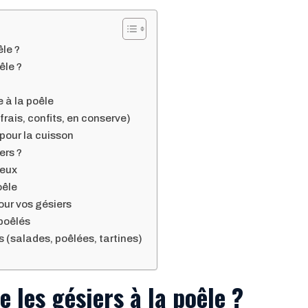
êle ?
êle ?
 à la poêle
frais, confits, en conserve)
pour la cuisson
ers ?
reux
oêle
r vos gésiers
poêlés
 (salades, poêlées, tartines)
 les gésiers à la poêle ?