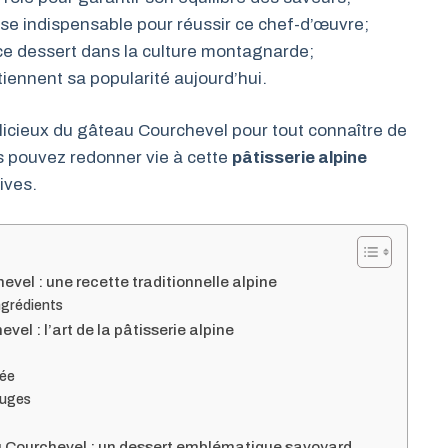
se indispensable pour réussir ce chef-d’œuvre;
 ce dessert dans la culture montagnarde;
ennent sa popularité aujourd’hui.
élicieux du gâteau Courchevel pour tout connaître de
s pouvez redonner vie à cette
pâtisserie alpine
ives.
vel : une recette traditionnelle alpine
ingrédients
el : l’art de la pâtisserie alpine
née
ouges
teau Courchevel : un dessert emblématique savoyard