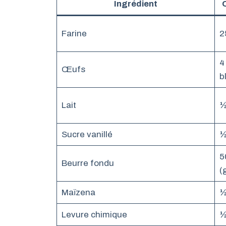
Ingrédient
Farine
2
4
Œufs
b
Lait
½
Sucre vanillé
½
5
Beurre fondu
(
Maïzena
½
Levure chimique
½