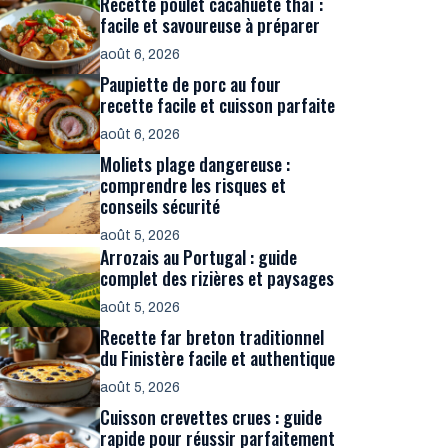
Recette poulet cacahuète thaï :
facile et savoureuse à préparer
août 6, 2026
Paupiette de porc au four
recette facile et cuisson parfaite
août 6, 2026
Moliets plage dangereuse :
comprendre les risques et
conseils sécurité
août 5, 2026
Arrozais au Portugal : guide
complet des rizières et paysages
août 5, 2026
Recette far breton traditionnel
du Finistère facile et authentique
août 5, 2026
Cuisson crevettes crues : guide
rapide pour réussir parfaitement