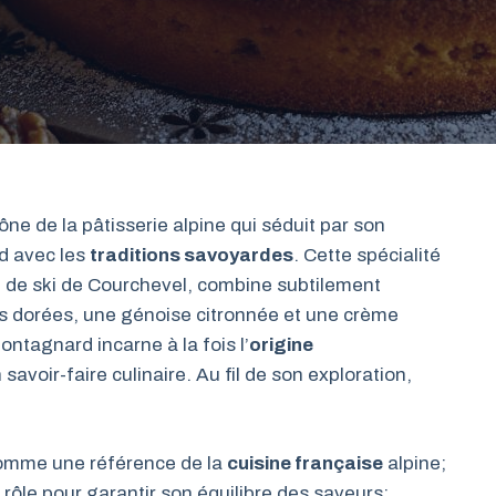
ône de la pâtisserie alpine qui séduit par son
nd avec les
traditions savoyardes
. Cette spécialité
n de ski de Courchevel, combine subtilement
es dorées, une génoise citronnée et une crème
ntagnard incarne à la fois l’
origine
savoir-faire culinaire. Au fil de son exploration,
omme une référence de la
cuisine française
alpine;
 rôle pour garantir son équilibre des saveurs;