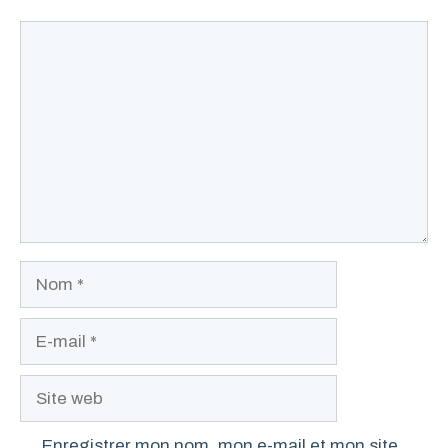
Commentaire
Nom
E-
mail
Site
web
Enregistrer mon nom, mon e-mail et mon site