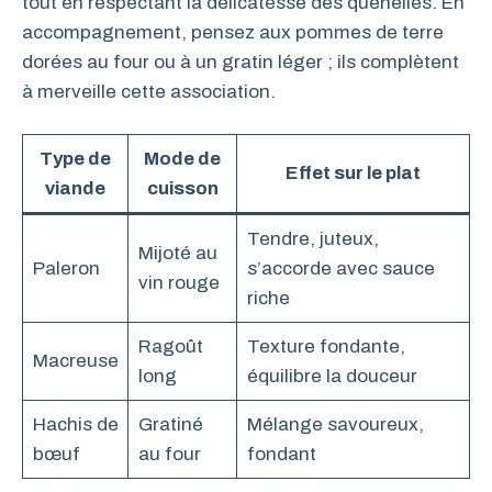
tout en respectant la délicatesse des quenelles. En
accompagnement, pensez aux pommes de terre
dorées au four ou à un gratin léger ; ils complètent
à merveille cette association.
Type de
Mode de
Effet sur le plat
viande
cuisson
Tendre, juteux,
Mijoté au
Paleron
s’accorde avec sauce
vin rouge
riche
Ragoût
Texture fondante,
Macreuse
long
équilibre la douceur
Hachis de
Gratiné
Mélange savoureux,
bœuf
au four
fondant