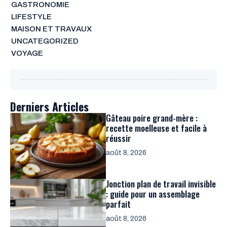
GASTRONOMIE
LIFESTYLE
MAISON ET TRAVAUX
UNCATEGORIZED
VOYAGE
Derniers Articles
Gâteau poire grand-mère :
recette moelleuse et facile à
réussir
août 8, 2026
Jonction plan de travail invisible
: guide pour un assemblage
parfait
août 8, 2026