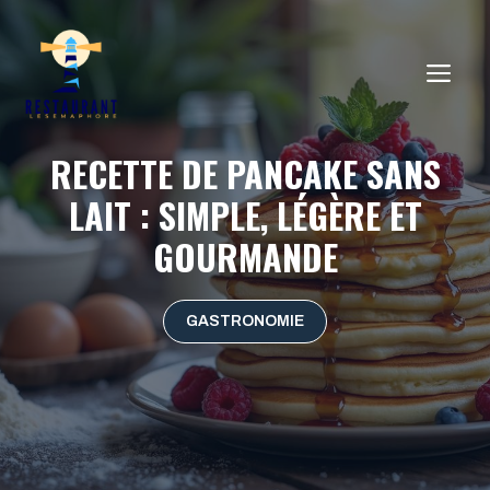
Aller
au
ME
contenu
RECETTE DE PANCAKE SANS
LAIT : SIMPLE, LÉGÈRE ET
GOURMANDE
GASTRONOMIE