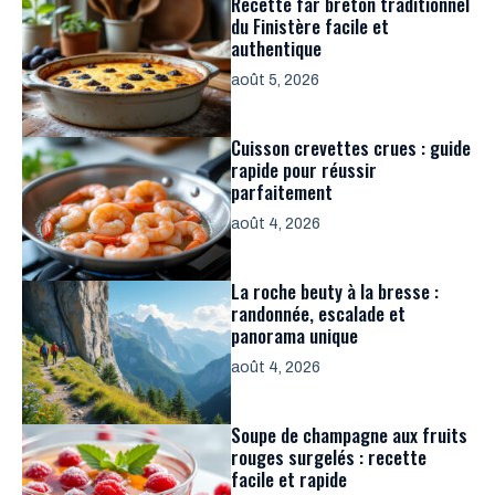
Recette far breton traditionnel
du Finistère facile et
authentique
août 5, 2026
Cuisson crevettes crues : guide
rapide pour réussir
parfaitement
août 4, 2026
La roche beuty à la bresse :
randonnée, escalade et
panorama unique
août 4, 2026
Soupe de champagne aux fruits
rouges surgelés : recette
facile et rapide