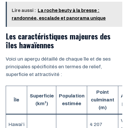
Lire aussi :
La roche beuty à la bresse :
randonnée, escalade et panorama unique
Les caractéristiques majeures des
îles hawaïennes
Voici un aperçu détaillé de chaque île et de ses
principales spécificités en termes de relief,
superficie et attractivité :
Point
Superficie
Population
At
Île
culminant
(km²)
estimée
pr
(m)
Vo
Hawai’i
4 207