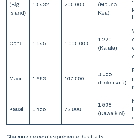
act
(Big
10 432
200 000
(Mauna
pa
Island)
Kea)
lun
Vil
1 220
d’H
Oahu
1 545
1 000 000
(Kaʻala)
et 
cél
Pla
3 055
Maui
1 883
167 000
pa
(Haleakalā)
nat
Na
1 598
Kauai
1 456
72 000
int
(Kawaikini)
ca
Chacune de ces îles présente des traits