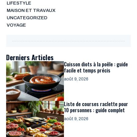
LIFESTYLE
MAISON ET TRAVAUX
UNCATEGORIZED
VOYAGE
Derniers Articles
Cuisson diots à la poêle : guide
facile et temps précis
août 9, 2026
Liste de courses raclette pour
10 personnes : guide complet
août 9, 2026