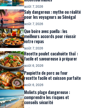
août 7, 2026
Saly dangereux : mythe ou réalité
pour les voyageurs au Sénégal
août 7, 2026
Que boire avec paella : les
meilleurs accords pour réussir
votre repas
août 7, 2026
Recette poulet cacahuète thaï :
facile et savoureuse à préparer
août 6, 2026
Paupiette de porc au four
recette facile et cuisson parfaite
août 6, 2026
Moliets plage dangereuse :
comprendre les risques et
conseils sécurité