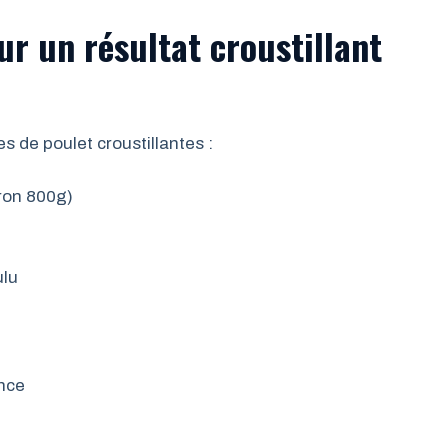
ur un résultat croustillant
es de poulet croustillantes :
ron 800g)
ulu
ence