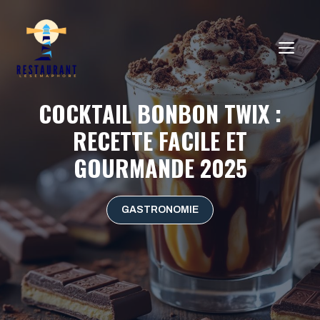
Aller
au
ME
contenu
COCKTAIL BONBON TWIX :
RECETTE FACILE ET
GOURMANDE 2025
GASTRONOMIE