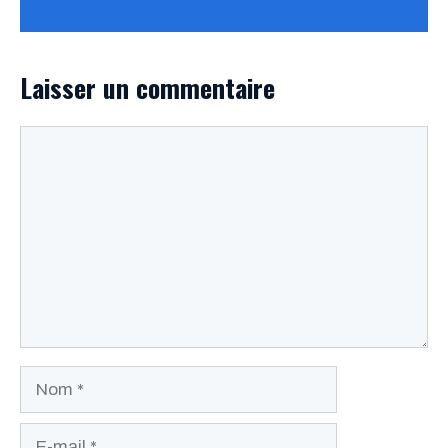
Laisser un commentaire
Commentaire
Nom
E-