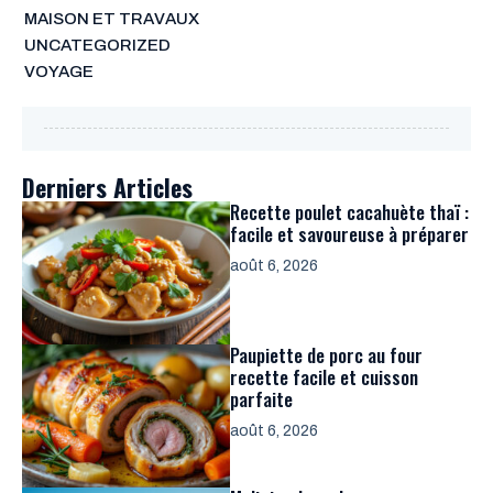
MAISON ET TRAVAUX
UNCATEGORIZED
VOYAGE
Derniers Articles
Recette poulet cacahuète thaï :
facile et savoureuse à préparer
août 6, 2026
Paupiette de porc au four
recette facile et cuisson
parfaite
août 6, 2026