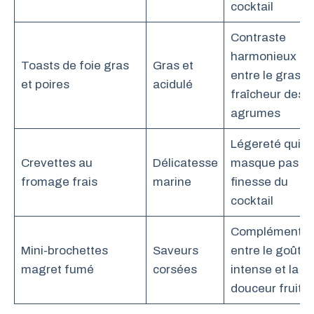
cocktail
Contraste
harmonieux
Toasts de foie gras
Gras et
entre le gras et
et poires
acidulé
fraîcheur des
agrumes
Légereté qui n
Crevettes au
Délicatesse
masque pas la
fromage frais
marine
finesse du
cocktail
Complémentar
Mini-brochettes
Saveurs
entre le goût
magret fumé
corsées
intense et la
douceur fruité